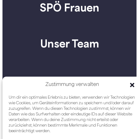
SPÖ Frauen
Unser Team
Zustimmung verwalten
Um dir ein optimales Erlebnis zu bieten, verwenden wir Technologien
wie Cookies, um Geräteinformationen zu speichern und/oder darauf
zuzugreifen. Wenn du diesen Technologien zustimmst, können wir
Daten wie das Surfverhalten oder eindeutige IDs auf dieser Website
verarbeiten. Wenn du deine Zustimmung nicht erteilst oder
zurückziehst, können bestimmte Merkmale und Funktionen
beeinträchtigt werden.