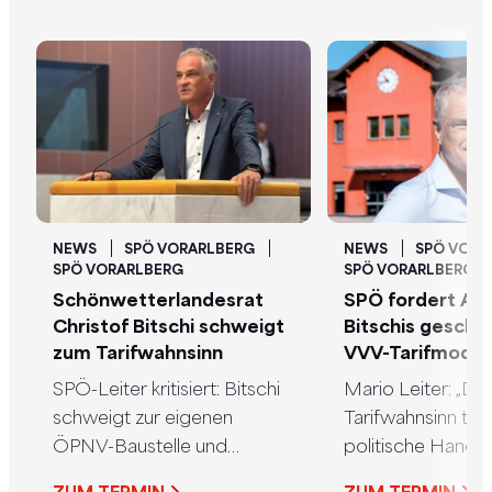
NEWS
SPÖ VORARLBERG
NEWS
SPÖ VORA
SPÖ VORARLBERG
SPÖ VORARLBERG
Schönwetterlandesrat
SPÖ fordert Aus
Christof Bitschi schweigt
Bitschis gesche
zum Tarifwahnsinn
VVV-Tarifmodel
SPÖ-Leiter kritisiert: Bitschi
Mario Leiter: „De
schweigt zur eigenen
Tarifwahnsinn trä
ÖPNV-Baustelle und
politische Handsc
schmückt sich mit den
FPÖ“