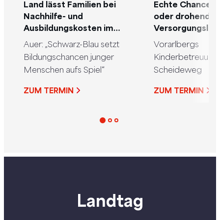
Land lässt Familien bei
Echte Chanceng
Nachhilfe- und
oder drohende
Ausbildungskosten im
Versorgungslüc
Stich
Auer: „Schwarz-Blau setzt
Vorarlbergs
Bildungschancen junger
Kinderbetreuung 
Menschen aufs Spiel“
Scheideweg
ZUM TERMIN
ZUM TERMIN
Landtag