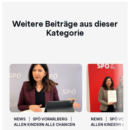
Weitere Beiträge aus dieser
Kategorie
NEWS
SPÖ VORARLBERG
NEWS
SPÖ VORA
ALLEN KINDERN ALLE CHANCEN
ALLEN KINDERN AL