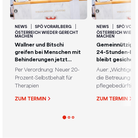
NEWS
SPÖ VORARLBERG
NEWS
SPÖ VORA
ÖSTERREICH WIEDER GERECHT
ÖSTERREICH WIEDE
MACHEN
MACHEN
Wallner und Bitschi
Gemeinnützigkei
greifen bei Menschen mit
24-Stunden-Be
Behinderungen jetzt
bleibt gesichert
direkt in die Geldtasche
Per Verordnung: Neuer 20-
Auer: „Wichtiger S
Prozent-Selbstbehalt für
die Betreuung vo
Therapien
pflegebedürftige
Menschen“
ZUM TERMIN
ZUM TERMIN