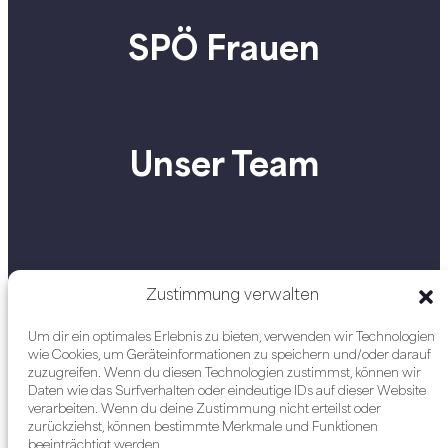
SPÖ Frauen
Unser Team
Zustimmung verwalten
Um dir ein optimales Erlebnis zu bieten, verwenden wir Technologien
wie Cookies, um Geräteinformationen zu speichern und/oder darauf
zuzugreifen. Wenn du diesen Technologien zustimmst, können wir
Daten wie das Surfverhalten oder eindeutige IDs auf dieser Website
verarbeiten. Wenn du deine Zustimmung nicht erteilst oder
zurückziehst, können bestimmte Merkmale und Funktionen
beeinträchtigt werden.