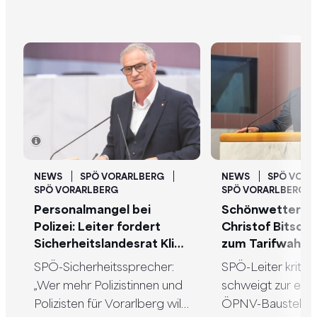
NEWS
SPÖ VORARLBERG
NEWS
SPÖ VORA
SPÖ VORARLBERG
SPÖ VORARLBERG
Personalmangel bei
Schönwetterlan
Polizei: Leiter fordert
Christof Bitschi
Sicherheitslandesrat Klien
zum Tarifwahns
zum Handeln auf und
SPÖ-Sicherheitssprecher:
SPÖ-Leiter kritisie
verlangt „Vorarlberg-
„Wer mehr Polizistinnen und
schweigt zur eig
Bonus“
Polizisten für Vorarlberg will,
ÖPNV-Baustelle 