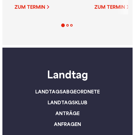
muss auch dafür sorgen,
schmückt sich mi
ZUM TERMIN
ZUM TERMIN
dass sie sich das Leben hier
Federn der Bauab
leisten können“
Landtag
LANDTAGSABGEORDNETE
LANDTAGSKLUB
ANTRÄGE
ANFRAGEN